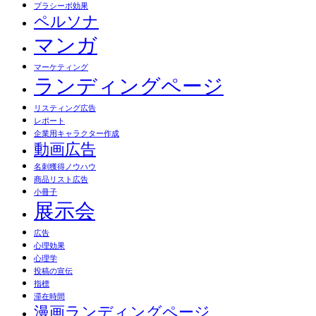
プラシーボ効果
ペルソナ
マンガ
マーケティング
ランディングページ
リスティング広告
レポート
企業用キャラクター作成
動画広告
名刺獲得ノウハウ
商品リスト広告
小冊子
展示会
広告
心理効果
心理学
投稿の宣伝
指標
滞在時間
漫画ランディングページ